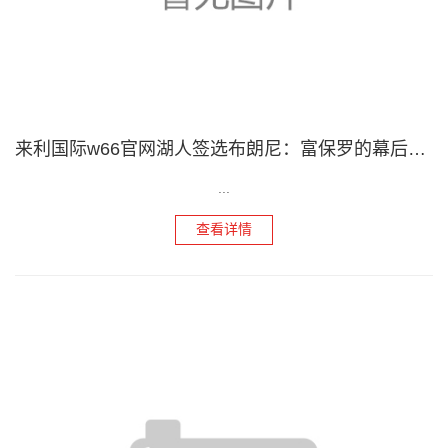
来利国际w66官网湖人签选布朗尼：富保罗的幕后操作让各队畏怯，父子同台梦念成真
...
查看详情