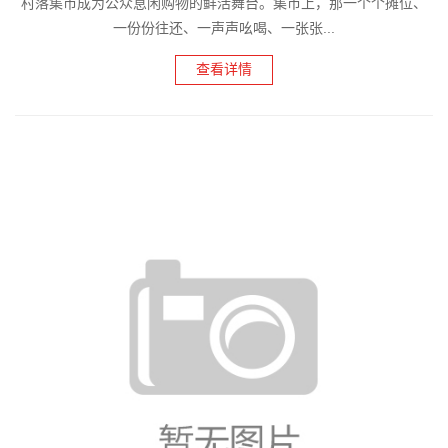
村落集市成为公众息闲购物的鲜活舞台。集市上，那一个个摊位、
一份份往还、一声声吆喝、一张张...
查看详情