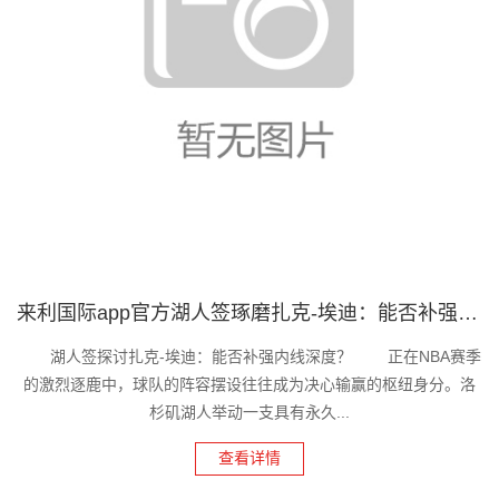
来利国际app官方湖人签琢磨扎克-埃迪：能否补强内线深度？
湖人签探讨扎克-埃迪：能否补强内线深度？ 正在NBA赛季
的激烈逐鹿中，球队的阵容摆设往往成为决心输赢的枢纽身分。洛
杉矶湖人举动一支具有永久...
查看详情